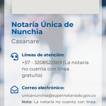
Notaría Única de
Nunchia
Casanare
Líneas de atención:

+57 - 3208522569 (La notaria
no cuenta con línea
gratuita)
Correo electrónico:

unicanunchia@supernotariado.gov.co
Nota:
La notaría no cuenta con línea