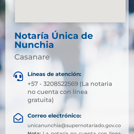
Notaría Única de
Nunchia
Casanare
Líneas de atención:

+57 - 3208522569 (La notaria
no cuenta con línea
gratuita)
Correo electrónico:

unicanunchia@supernotariado.gov.co
Nota:
La notaría no cuenta con línea