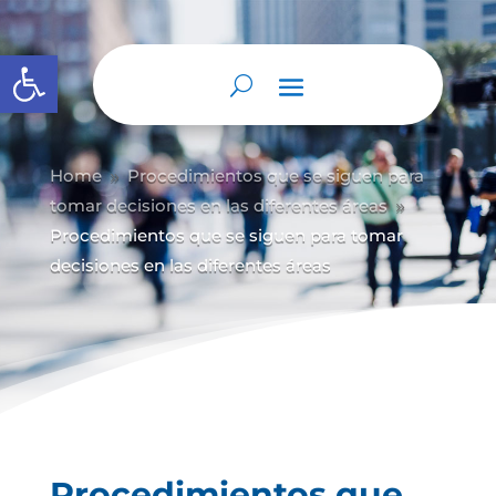
Abrir barra de herramientas
Home
Procedimientos que se siguen para
9
tomar decisiones en las diferentes áreas
9
Procedimientos que se siguen para tomar
decisiones en las diferentes áreas
Procedimientos que