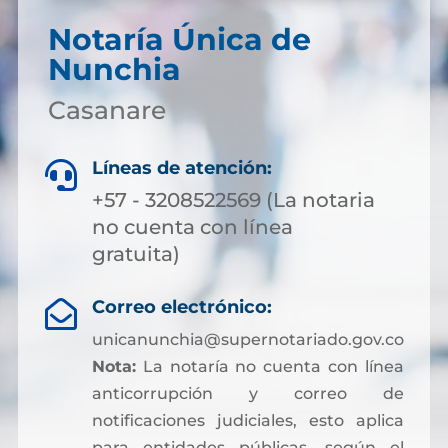
Notaría Única de
Nunchia
Casanare
Líneas de atención:

+57 - 3208522569 (La notaria
no cuenta con línea
gratuita)
Correo electrónico:

unicanunchia@supernotariado.gov.co
Nota:
La notaría no cuenta con línea
anticorrupción y correo de
notificaciones judiciales, esto aplica
para entidades públicas, según el